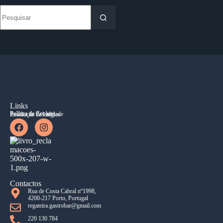
Links
Política de Cookies
Política de Privacidade
Resolução de Litígios
Contactos
Rua de Costa Cabral nº1998,
4200-217 Porto, Portugal
regateira.gastrobar@gmail.com
220 130 784