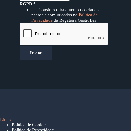
E
RGPD
*
s
Consinto o tratamento dos dados
p
pessoais comunicados na
Política de
e
Privacidade
da Regateira GastroBar
c
i
a
i
s
H
Enviar
o
r
a
P
e
d
i
d
o
s
Links
Política de Cookies
Política de Privacidade