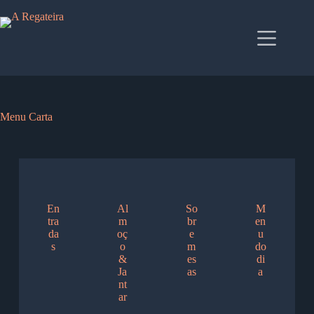
Menu Carta
En
Al
So
M
tra
m
br
en
da
oç
e
u
s
o
m
do
&
es
di
Ja
as
a
nt
ar