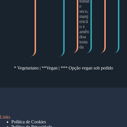
tomat
e
seco,
manj
ericã
o e
amên
doa
tosta
da
* Vegetariano | **Vegan | *** Opção vegan sob pedido
Links
Política de Cookies
Política de Privacidade