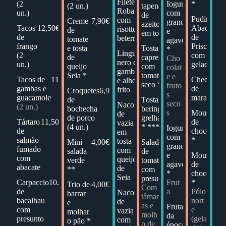
Filete de
17,50€
(2
Iogurte
5,50€
*
(2 un.)
tapenade
Robalo
un.)
com
de
Pudim
6,9
com
Creme
7,90€
granola
azeitona
Tacos
12,50€
Abade
risotto de
de
e
em tosta
de
de
beterraba
tomate
agave
frango
Priscos
e tosta
Tosta
9,90€
*
Linguini
17,50€
(2
com
de
caprese
Cho
nero de
un.)
gelado
queijo
com
colat
gambas
Seia *
tomate
e e
Tacos de
11,50€
Cheesecak
e alho
seco *
fruto
gambas e
de
frito
Croquetes
6,90€
s
guacamole
maracujá *
de
Tosta de
9,90€
seco
Naco
26,50€
(2 un.)
bochecha
beringela
s
Mousse
4
de
de porco
grelhada
Tártaro
11,50€
de
vazia
(4 un.)
* ***
Iogurte
5,50€
de
chocolate
em
com
salmão
*
tosta
Mini
4,00€
Salada
15,00€
granola
fumado
com
salada
de
e
Mousse
6
com
queijo
verde
tomate
agave
de
abacate
de
**
com
*
chocolate
Seia
presunto
Carpaccio
10.90€
Frut
*
Trio de
4,00€
Com
de
a
Pólo
Naco
26,00€
barrar
tâmar
bacalhau
nort
de
e
as e
Fruta
4,00€
com
e
vazia
molhar
molh
da
presunto
(gela
com
o pão *
o de
época