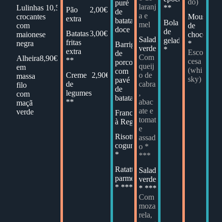
do)
puré
laranj
Lulinhas
10,50€
**
Pão
2,00€
de
a e
crocantes
Mousse
6
extra
batata
Bola
3,50€
mel
com
de
doce
de
Batatas
3,00€
maionese
chocolate
Salada
14,00€
gelado
fritas
negra
*
Barriga
18,90€
verde
*
extra
Esco
de
Com
Alheira
8,90€
**
cesa
porco
queij
em
(whi
com
Creme
2,90€
o de
massa
sky)
pavé
de
cabra
filo
de
legumes
,
com
batata
**
abac
maçã
ate e
verde
Francesinha
15,50€
tomat
à Regateira
e
Risotto de
15,50€
assad
cogumelos
o *
*
***
Ratattouile
14,50€
Salada
14,00€
parmegianno
verde
* ***
* ***
Com
moza
rela,